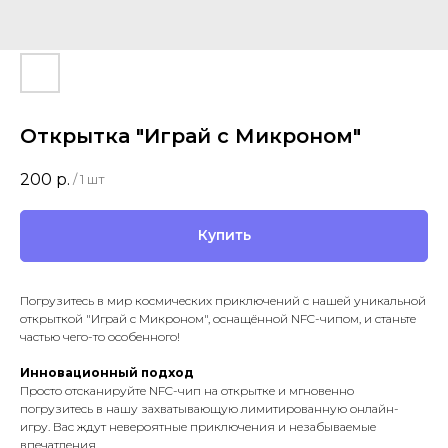
Открытка "Играй с Микроном"
200
р.
/
1 шт
Купить
Погрузитесь в мир космических приключений с нашей уникальной
открыткой "Играй с Микроном", оснащённой NFC-чипом, и станьте
частью чего-то особенного!
Инновационный подход
Просто отсканируйте NFC-чип на открытке и мгновенно
погрузитесь в нашу захватывающую лимитированную онлайн-
игру. Вас ждут невероятные приключения и незабываемые
впечатления.